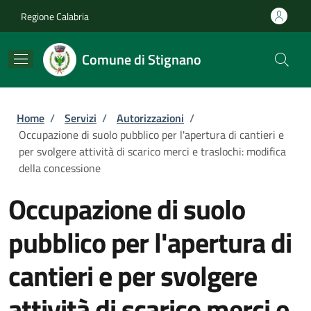
Salta al contenuto principale
Skip to footer content
Regione Calabria
Comune di Stignano
Briciole di pane
Home
/
Servizi
/
Autorizzazioni
/
Occupazione di suolo pubblico per l'apertura di cantieri e
per svolgere attività di scarico merci e traslochi: modifica
della concessione
Occupazione di suolo
pubblico per l'apertura di
cantieri e per svolgere
attività di scarico merci e