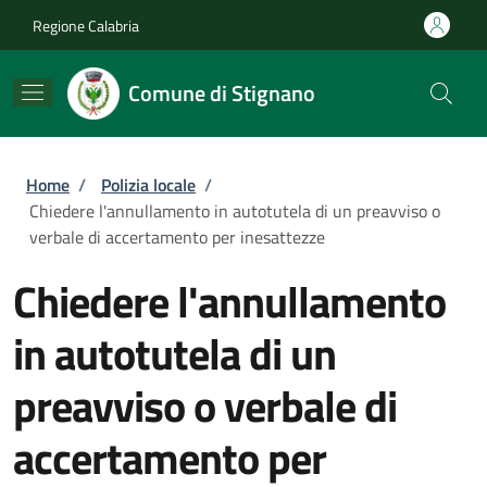
Salta al contenuto principale
Skip to footer content
Regione Calabria
Comune di Stignano
Briciole di pane
Home
/
Polizia locale
/
Chiedere l'annullamento in autotutela di un preavviso o
verbale di accertamento per inesattezze
Chiedere l'annullamento
in autotutela di un
preavviso o verbale di
accertamento per