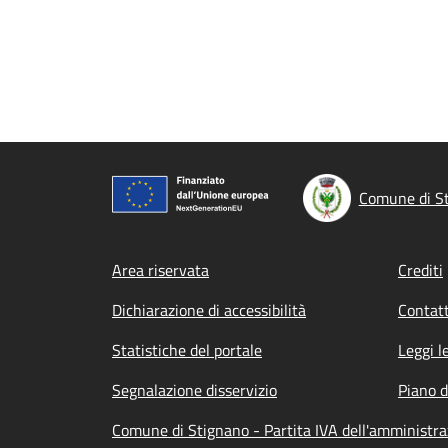
Comune di S
Footer menu
Area riservata
Crediti
Dichiarazione di accessibilità
Contatt
Statistiche del portale
Leggi l
Segnalazione disservizio
Piano d
Comune di Stignano - Partita IVA dell'amminist