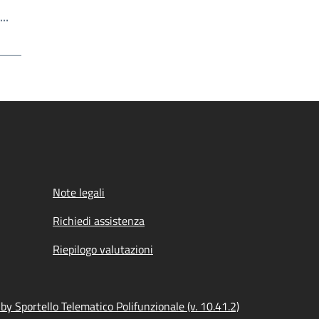
Scrivi il numero della pagina a cui andare
a…
a
Note legali
Richiedi assistenza
Riepilogo valutazioni
y Sportello Telematico Polifunzionale (v. 10.41.2)