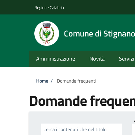
Salta al contenuto principale
Skip to footer content
Regione Calabria
Comune di Stignan
Amministrazione
Novità
Servizi
Briciole di pane
Home
/
Domande frequenti
Domande frequen
Cerca i contenuti che nel titolo