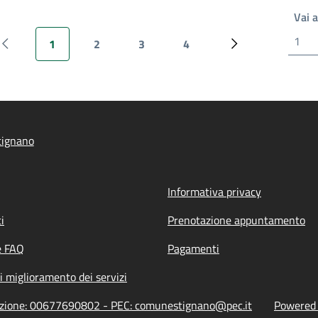
Vai 
1
2
3
4
Pagina precedente
Pagina attuale
Pagina
Pagina
Pagina
Pagina successiv
tignano
Informativa privacy
i
Prenotazione appuntamento
e FAQ
Pagamenti
i miglioramento dei servizi
razione: 00677690802 - PEC: comunestignano@pec.it
Powered b