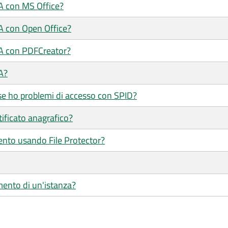
/A con MS Office?
/A con Open Office?
/A con PDFCreator?
A?
se ho problemi di accesso con SPID?
tificato anagrafico?
ento usando File Protector?
mento di un'istanza?