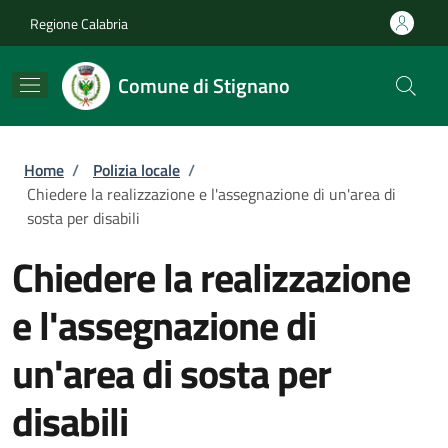
Salta al contenuto principale
Skip to footer content
Regione Calabria
Comune di Stignano
Briciole di pane
Home
/
Polizia locale
/
Chiedere la realizzazione e l'assegnazione di un'area di
sosta per disabili
Chiedere la realizzazione
e l'assegnazione di
un'area di sosta per
disabili