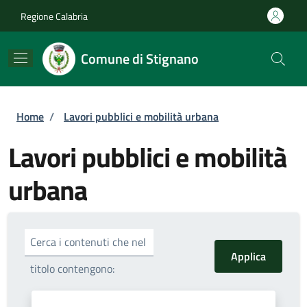
Salta al contenuto principale
Skip to footer content
Regione Calabria
Comune di Stignano
Briciole di pane
Home
/
Lavori pubblici e mobilità urbana
Lavori pubblici e mobilità
urbana
Cerca i contenuti che nel
titolo contengono: