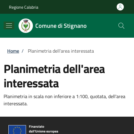
Salta al contenuto principale
Skip to footer content
Regione Calabria
Comune di Stignano
Briciole di pane
Home
/
Planimetria dell'area interessata
Planimetria dell'area
interessata
Planimetria in scala non inferiore a 1:100, quotata, dell'area
interessata.