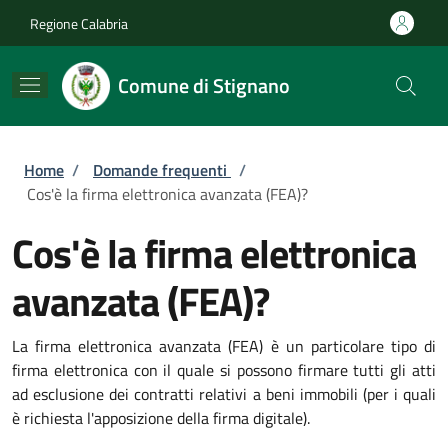
Salta al contenuto principale
Skip to footer content
Regione Calabria
Comune di Stignano
Briciole di pane
Home
/
Domande frequenti
/
Cos'è la firma elettronica avanzata (FEA)?
Cos'è la firma elettronica
avanzata (FEA)?
La firma elettronica avanzata (FEA) è un particolare tipo di
firma elettronica con il quale si possono firmare tutti gli atti
ad esclusione dei contratti relativi a beni immobili (per i quali
è richiesta l'apposizione della firma digitale).