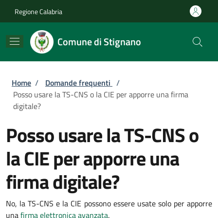
Salta al contenuto principale
Skip to footer content
Regione Calabria
Comune di Stignano
Briciole di pane
Home
/
Domande frequenti
/
Posso usare la TS-CNS o la CIE per apporre una firma
digitale?
Posso usare la TS-CNS o
la CIE per apporre una
firma digitale?
No, la TS-CNS e la CIE possono essere usate solo per apporre
una
firma elettronica avanzata
.