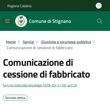
Salta al contenuto principale
Skip to footer content
Regione Calabria
Comune di Stignano
Briciole di pane
Home
/
Servizi
/
Giustizia e sicurezza pubblica
/
Comunicazione di cessione di fabbricato
Comunicazione di
cessione di fabbricato
(
urn:nir:stato:decreto.legge:1978-03-21;59~art12
)
Servizio attivo