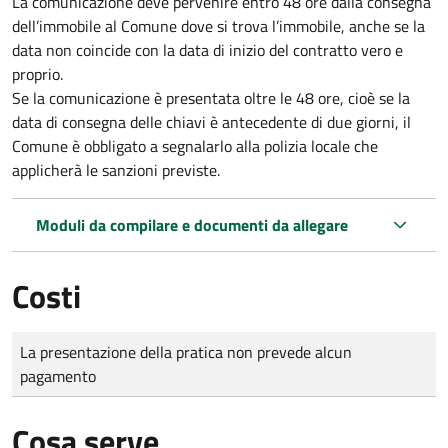
La comunicazione deve pervenire
entro 48 ore
dalla consegna
dell’immobile al Comune dove si trova l’immobile, anche se la
data non coincide con la data di inizio del contratto vero e
proprio.
Se la comunicazione è presentata oltre le 48 ore, cioè se la
data di consegna delle chiavi è antecedente di due giorni, il
Comune è obbligato a segnalarlo alla polizia locale che
applicherà le sanzioni previste.
Moduli da compilare e documenti da allegare
Costi
Tipo di pagamento
Importo
La presentazione della pratica non prevede alcun
pagamento
Cosa serve