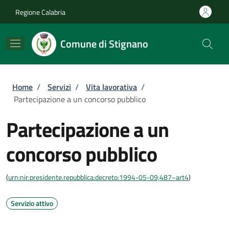
Salta al contenuto principale
Skip to footer content
Regione Calabria
Comune di Stignano
Briciole di pane
Home
/
Servizi
/
Vita lavorativa
/
Partecipazione a un concorso pubblico
Partecipazione a un
concorso pubblico
(
urn:nir:presidente.repubblica:decreto:1994-05-09;487~art4
)
Servizio attivo