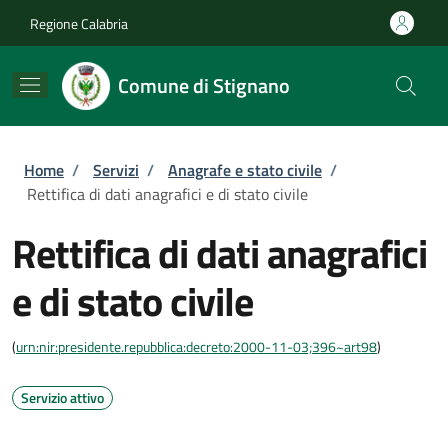
Salta al contenuto principale
Skip to footer content
Regione Calabria
Comune di Stignano
Briciole di pane
Home
/
Servizi
/
Anagrafe e stato civile
/
Rettifica di dati anagrafici e di stato civile
Rettifica di dati anagrafici
e di stato civile
(
urn:nir:presidente.repubblica:decreto:2000-11-03;396~art98
)
Servizio attivo