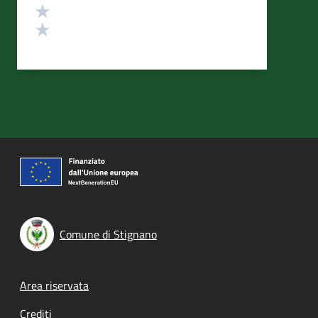
Valuta 2 stelle su 5
Valuta 1 stelle su 5
Comune di Stignano
Footer menu
Area riservata
Crediti