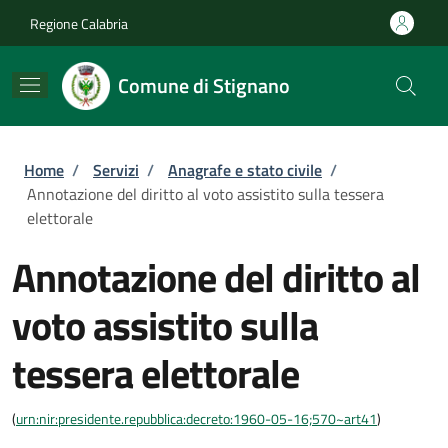
Salta al contenuto principale
Skip to footer content
Regione Calabria
Comune di Stignano
Briciole di pane
Home
/
Servizi
/
Anagrafe e stato civile
/
Annotazione del diritto al voto assistito sulla tessera
elettorale
Annotazione del diritto al
voto assistito sulla
tessera elettorale
(
urn:nir:presidente.repubblica:decreto:1960-05-16;570~art41
)