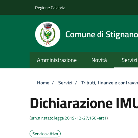
Salta al contenuto principale
Skip to footer content
Regione Calabria
Comune di Stignan
Amministrazione
Novità
Servizi
Briciole di pane
Home
/
Servizi
/
Tributi, finanze e contravv
Dichiarazione IM
(
urn:nir:stato:legge:2019-12-27;160~art1
)
Servizio attivo