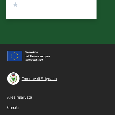
Valuta 1 stelle su 5
Comune di Stignano
Footer menu
Area riservata
Crediti