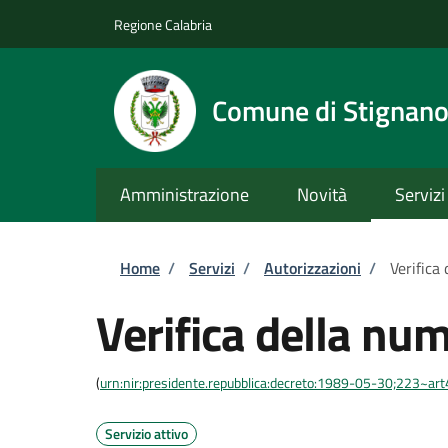
Salta al contenuto principale
Skip to footer content
Regione Calabria
Comune di Stignan
Amministrazione
Novità
Servizi
Briciole di pane
Home
/
Servizi
/
Autorizzazioni
/
Verifica
Verifica della num
(
urn:nir:presidente.repubblica:decreto:1989-05-30;223~ar
Servizio attivo