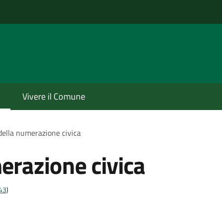
o
Vivere il Comune
 della numerazione civica
erazione civica
t43
)