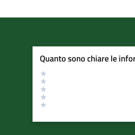
Quanto sono chiare le info
Valutazione
Valuta 5 stelle su 5
Valuta 4 stelle su 5
Valuta 3 stelle su 5
Valuta 2 stelle su 5
Valuta 1 stelle su 5