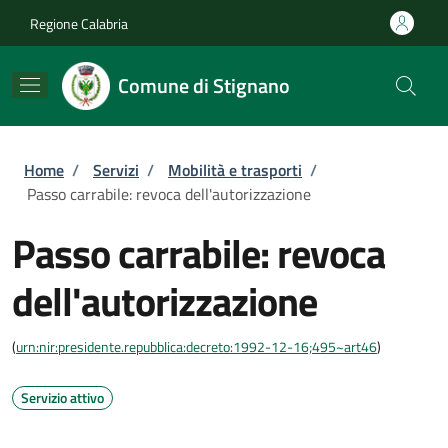
Salta al contenuto principale
Skip to footer content
Regione Calabria
Comune di Stignano
Briciole di pane
Home
/
Servizi
/
Mobilità e trasporti
/
Passo carrabile: revoca dell'autorizzazione
Passo carrabile: revoca
dell'autorizzazione
(
urn:nir:presidente.repubblica:decreto:1992-12-16;495~art46
)
Servizio attivo