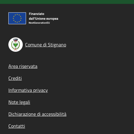
Comune di Stignano
Footer menu
Area riservata
Crediti
Informativa privacy
Note legali
Dichiarazione di accessibilità
Contatti