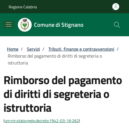
Salta al contenuto principale
Skip to footer content
Regione Calabria
Comune di Stignano
Briciole di pane
Home
/
Servizi
/
Tributi, finanze e contravvenzioni
/
Rimborso del pagamento di diritti di segreteria o
istruttoria
Rimborso del pagamento
di diritti di segreteria o
istruttoria
(
urn:nir:stato:regio.decreto:1942-03-16;262
)