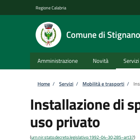
Salta al contenuto principale
Skip to footer content
Regione Calabria
Comune di Stignan
Amministrazione
Novità
Servizi
Briciole di pane
Home
/
Servizi
/
Mobilità e trasporti
/
Ins
Installazione di s
uso privato
(
urn:nir:stato:decreto.legislativo:1992-04-30;285~art37
)