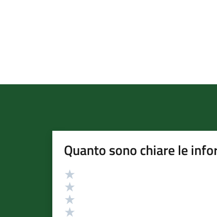
Quanto sono chiare le info
Valutazione
Valuta 5 stelle su 5
Valuta 4 stelle su 5
Valuta 3 stelle su 5
Valuta 2 stelle su 5