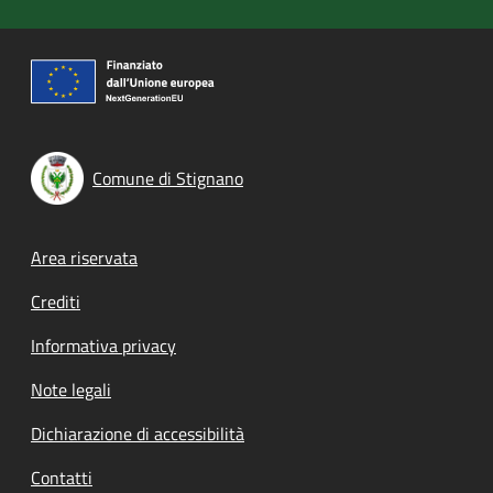
Comune di Stignano
Footer menu
Area riservata
Crediti
Informativa privacy
Note legali
Dichiarazione di accessibilità
Contatti