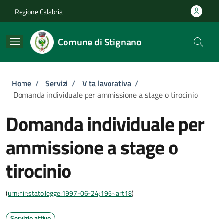
Salta al contenuto principale
Skip to footer content
Regione Calabria
Comune di Stignano
Briciole di pane
Home
/
Servizi
/
Vita lavorativa
/
Domanda individuale per ammissione a stage o tirocinio
Domanda individuale per
ammissione a stage o
tirocinio
(
urn:nir:stato:legge:1997-06-24;196~art18
)
Servizio attivo